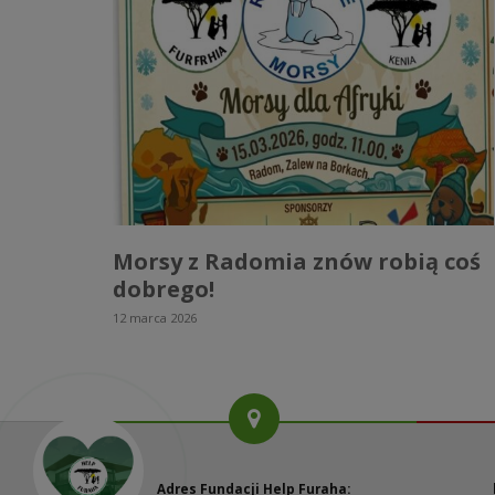
Morsy z Radomia znów robią coś
dobrego!
12 marca 2026
„SZCZĘŚCIE W METRACH”
Adres Fundacji Help Furaha: