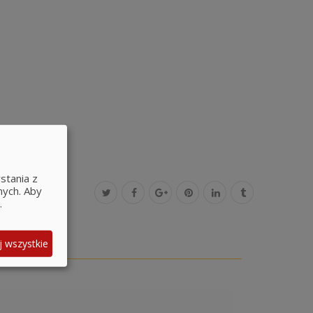
stania z
nych.
Aby
.
j wszystkie