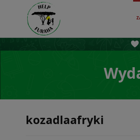
Z
Wyda
kozadlaafryki