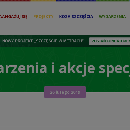
AANGAŻUJ SIĘ
PROJEKTY
KOZA SZCZĘŚCIA
WYDARZENIA
NOWY PROJEKT „SZCZĘŚCIE W METRACH”
ZOSTAŃ FUNDATOREM
rzenia i akcje spec
26 lutego 2019