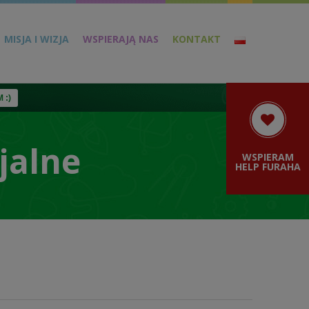
MISJA I WIZJA
WSPIERAJĄ NAS
KONTAKT
 :)
jalne
WSPIERAM
HELP FURAHA