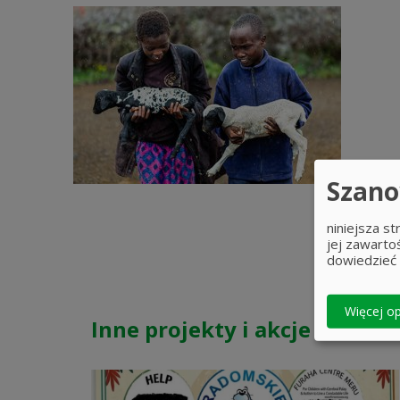
Szano
niniejsza s
jej zawarto
dowiedzieć 
Więcej op
Inne projekty i akcje