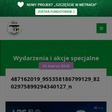
NOWY PROJEKT „SZCZĘŚCIE W METRACH”
ZOSTAŃ FUNDATOREM :)
Wydarzenia i akcje specjalne
31 marca 2025
487162019_955358186799129_82
02975899294340127_n