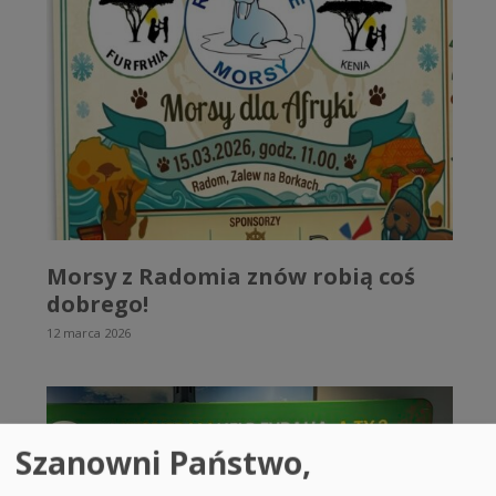
Morsy z Radomia znów robią coś
dobrego!
12 marca 2026
Szanowni Państwo,