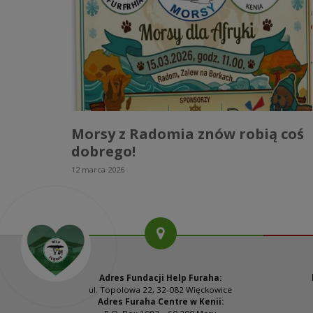
Morsy z Radomia znów robią coś
dobrego!
12 marca 2026
„SZCZĘŚCIE W METRACH”
Adres Fundacji Help Furaha:
ul. Topolowa 22, 32-082 Więckowice
Adres Furaha Centre w Kenii: