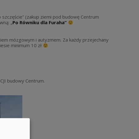
o szczęście” (zakup ziemi pod budowę Centrum
wną: „
Po Równiku dla Furaha”
żeniem mózgowym i autyzmem. Za każdy przejechany
niesie minimum 10 zł
KCJI budowy Centrum.