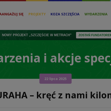
AANGAŻUJ SIĘ
PROJEKTY
KOZA SZCZĘŚCIA
WYDARZENIA
NOWY PROJEKT „SZCZĘŚCIE W METRACH”
ZOSTAŃ FUNDATOREM
rzenia i akcje spec
22 lipca 2025
AHA – kręć z nami kilom