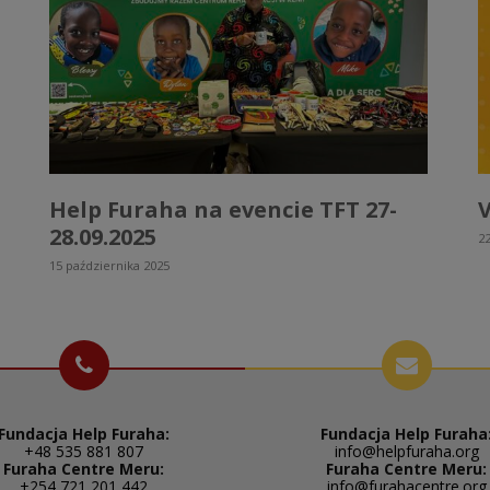
Help Furaha na evencie TFT 27-
V
28.09.2025
22
15 października 2025
Fundacja Help Furaha:
Fundacja Help Furaha
+48 535 881 807
info@helpfuraha.org
Furaha Centre Meru:
Furaha Centre Meru:
+254 721 201 442
info@furahacentre.org