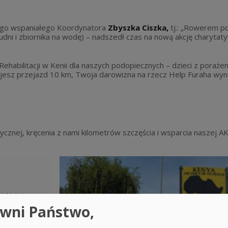
zego wspaniałego Koordynatora
Zbyszka Ciszka,
tj.: „Rowerem p
dni i zbiornika na wodę) – nadszedł czas na nową akcję charytaty
habilitacji w Kenii dla naszych podopiecznych – dzieci z pora
rujesz przejazd 10 km, Twoja darowizna na rzecz Help Furaha wy
cznej, kręcenia z nami kilometrów szczęścia i wsparcia naszej A
wni Państwo,