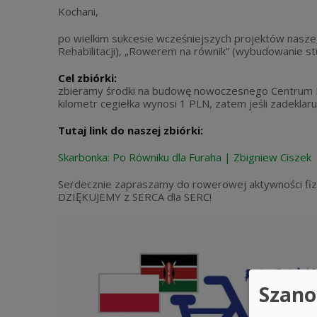
Kochani,
po wielkim sukcesie wcześniejszych projektów nas
Rehabilitacji), „Rowerem na równik” (wybudowanie stu
Cel zbiórki:
zbieramy środki na budowę nowoczesnego Centrum Re
kilometr cegiełka wynosi 1 PLN, zatem jeśli zadekla
Tutaj link do naszej zbiórki:
Skarbonka: Po Równiku dla Furaha | Zbigniew Ciszek
Serdecznie zapraszamy do rowerowej aktywności fizy
DZIĘKUJEMY z SERCA dla SERC!
Szano