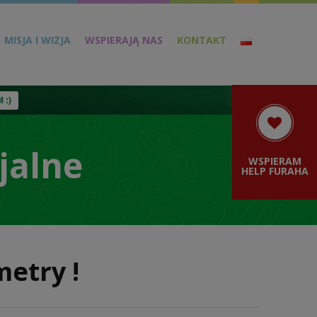
MISJA I WIZJA
WSPIERAJĄ NAS
KONTAKT
 :)
jalne
WSPIERAM
HELP FURAHA
etry !