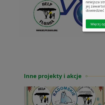
niniejsza s
jej zawarto
dowiedzieć 
Więcej op
Inne projekty i akcje