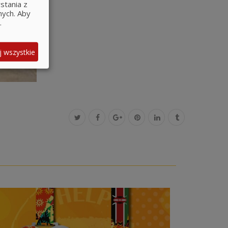
stania z
nych.
Aby
.
j wszystkie