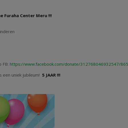
he Furaha Center Meru !!!
kinderen
p FB:
https://www.facebook.com/donate/312768046932547/8
s een uniek jubileum!
5 JAAR !!!