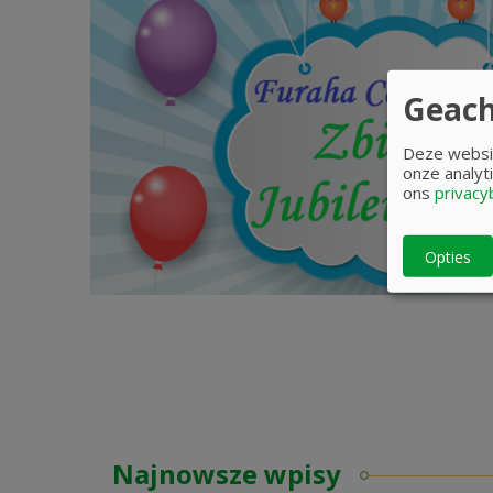
Geach
Deze websit
onze analyti
ons
privacy
Opties
Najnowsze wpisy