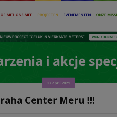
DOE MET ONS MEE
PROJECTEN
EVENEMENTEN
ONZE MISSI
NIEUW PROJECT "GELUK IN VIERKANTE METERS"
WORD DONATEU
rzenia i akcje spec
27 april 2021
raha Center Meru !!!