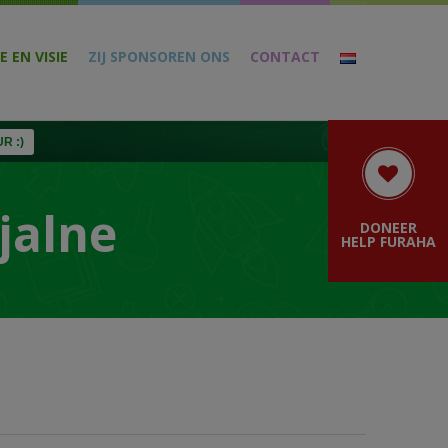
E EN VISIE
ZIJ SPONSOREN ONS
CONTACT
R :)
jalne
DONEER
HELP FURAHA