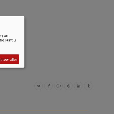
 en om
ie kunt u
pteer alles